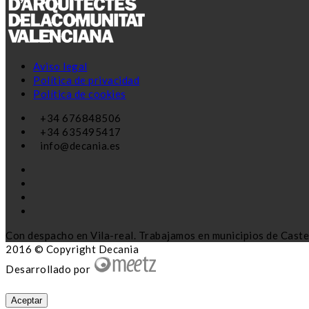
Aviso legal
Política de privacidad
Política de cookies
+34 676848506
+34 635495417
info@decania.es
Con despacho en Vila-real. Trabajamos en municipios de Caste
2016 © Copyright Decania
Desarrollado por
Aceptar