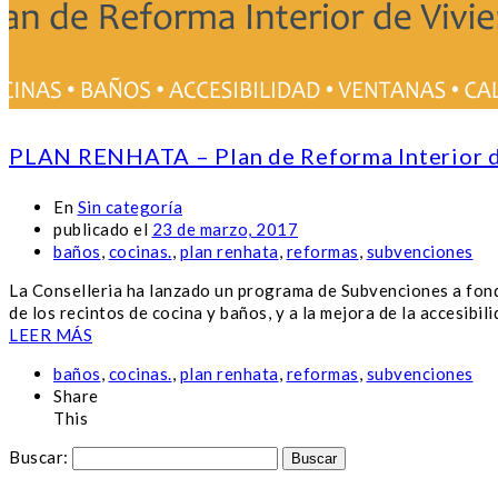
PLAN RENHATA – Plan de Reforma Interior
En
Sin categoría
publicado el
23 de marzo, 2017
baños
,
cocinas.
,
plan renhata
,
reformas
,
subvenciones
La Conselleria ha lanzado un programa de Subvenciones a fondo
de los recintos de cocina y baños, y a la mejora de la accesibil
LEER MÁS
baños
,
cocinas.
,
plan renhata
,
reformas
,
subvenciones
Share
This
Buscar: