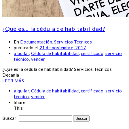
¿Qué es… la cédula de habitabilidad?
En
Documentación
,
Servicios Técnicos
publicado el
21 de noviembre, 2017
alquilar
,
Cédula de habitabilidad
,
certificado
,
servicio
técnico
,
vender
¿Qué es la cédula de habitabilidad? Servicios Técnicos
Decania
LEER MÁS
alquilar
,
Cédula de habitabilidad
,
certificado
,
servicio
técnico
,
vender
Share
This
Buscar: