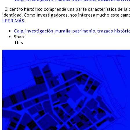
El centro histórico comprende una parte característica de la c
identidad. Como investigadores, nos interesa mucho este campo
LEER MÁS
Calp
,
investigación
,
muralla
,
patrimonio
,
trazado históri
Share
This