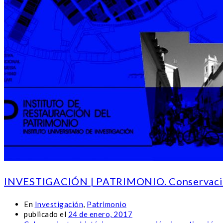
INVESTIGACIÓN | PATRIMONIO. Conservación
En
Investigación
,
Patrimonio
publicado el
24 de enero, 2017