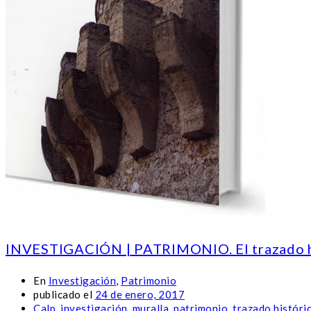
INVESTIGACIÓN | PATRIMONIO. El trazado his
En
Investigación
,
Patrimonio
publicado el
24 de enero, 2017
Calp
,
investigación
,
muralla
,
patrimonio
,
trazado históri