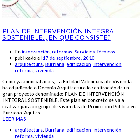
PLAN DE INTERVENCIÓN INTEGRAL
SOSTENIBLE. ¿EN QUÉ CONSISTE?
En
intervención
,
reformas
,
Servicios Técnicos
publicado el
17 de septiembre, 2018
arquitectura
,
Burriana
,
edificación
,
intervención
,
reforma
,
vivienda
Como ya anunciábamos, La Entidad Valenciana de Vivienda
ha adjudicado a Decania Arquitectura la realización de un
gran proyecto denominado: PLAN DE INTERVENCIÓN
INTEGRAL SOSTENIBLE. Este plan en concreto se va a
realizar para un grupo de viviendas de Promoción Pública en
Burriana. Aquí es
LEER MÁS
arquitectura
,
Burriana
,
edificación
,
intervención
,
reforma
,
vivienda