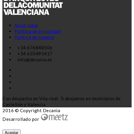
Aviso legal
Política de privacidad
Política de cookies
+34 676848506
+34 635495417
info@decania.es
Con despacho en Vila-real. Trabajamos en municipios de
Castellón y Valencia
2016 © Copyright Decania
Desarrollado por
Aceptar