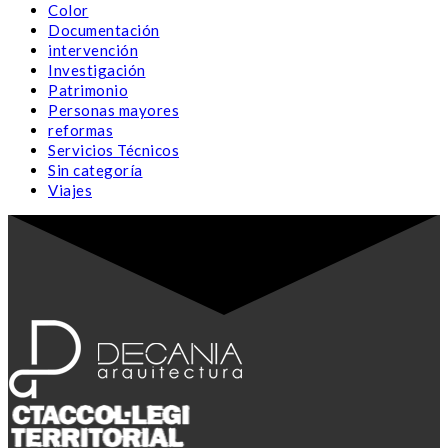
Color
Documentación
intervención
Investigación
Patrimonio
Personas mayores
reformas
Servicios Técnicos
Sin categoría
Viajes