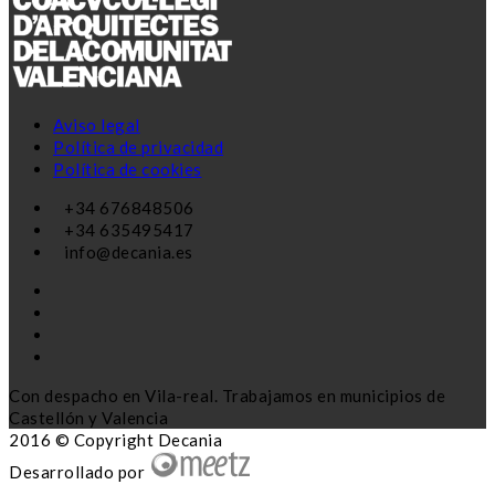
Aviso legal
Política de privacidad
Política de cookies
+34 676848506
+34 635495417
info@decania.es
Con despacho en Vila-real. Trabajamos en municipios de
Castellón y Valencia
2016 © Copyright Decania
Desarrollado por