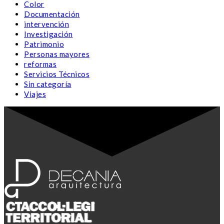
Color
Documentación
intervención
Investigación
Patrimonio
Personas mayores
reformas
Servicios Técnicos
Sin categoría
Viajes