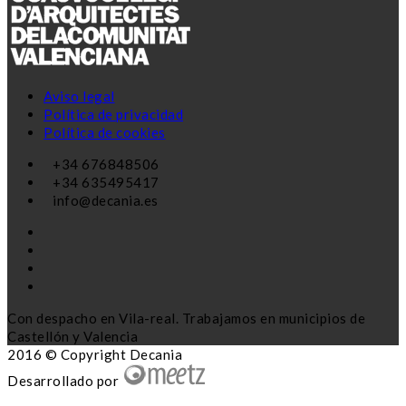
Aviso legal
Política de privacidad
Política de cookies
+34 676848506
+34 635495417
info@decania.es
Con despacho en Vila-real. Trabajamos en municipios de
Castellón y Valencia
2016 © Copyright Decania
Desarrollado por