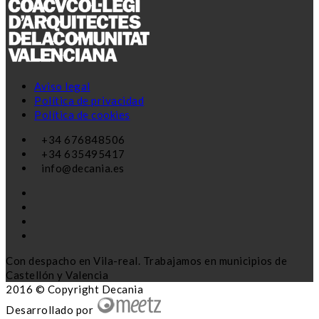
Aviso legal
Política de privacidad
Política de cookies
+34 676848506
+34 635495417
info@decania.es
Con despacho en Vila-real. Trabajamos en municipios de
Castellón y Valencia
2016 © Copyright Decania
Desarrollado por