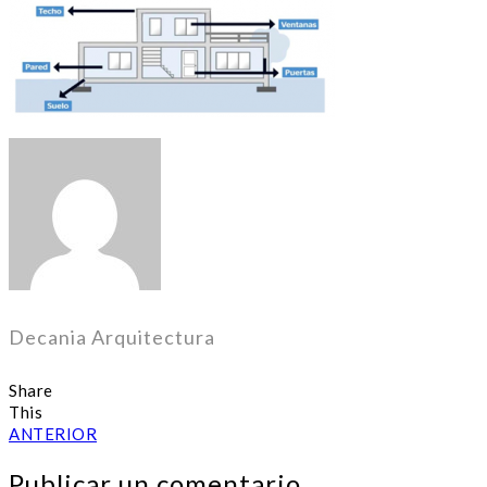
Decania Arquitectura
Share
This
ANTERIOR
Publicar un comentario