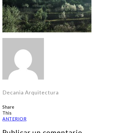
Decania Arquitectura
Share
This
ANTERIOR
Publicar un comentario