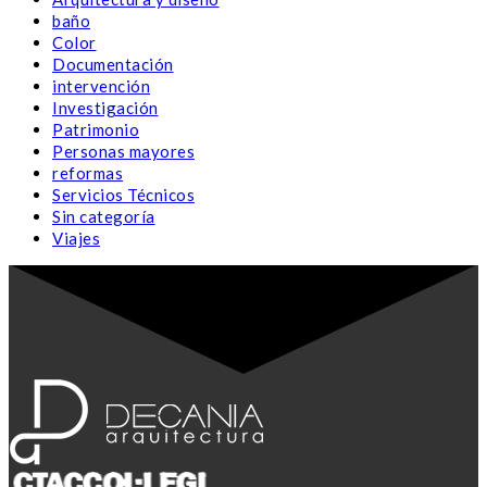
baño
Color
Documentación
intervención
Investigación
Patrimonio
Personas mayores
reformas
Servicios Técnicos
Sin categoría
Viajes