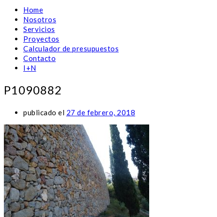
Home
Nosotros
Servicios
Proyectos
Calculador de presupuestos
Contacto
I+N
P1090882
publicado el
27 de febrero, 2018