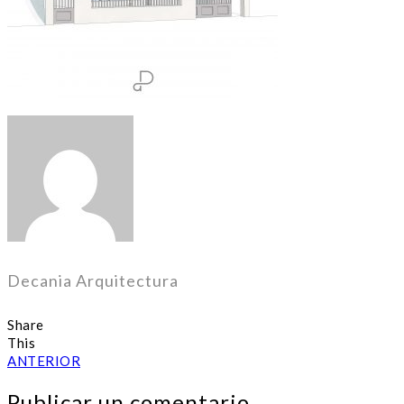
Decania Arquitectura
Share
This
ANTERIOR
Publicar un comentario