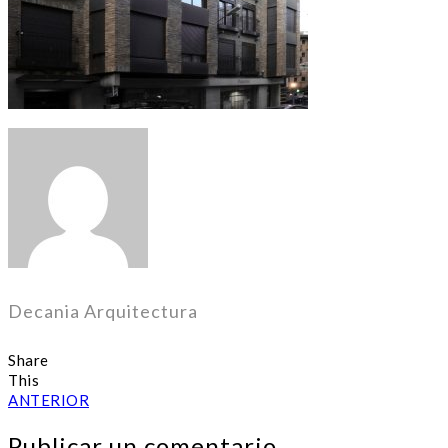
Decania Arquitectura
Share
This
ANTERIOR
Publicar un comentario